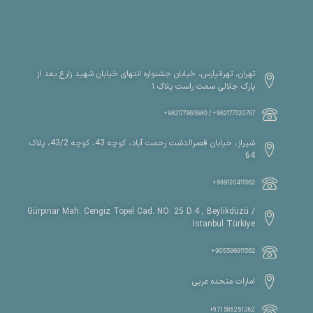
تهران، تهرانپارس، خیابان جشنواره انتهای خیابان شهید زارع بعد از
پارک جلالی سمت راست پلاک ۱
982177320767+ / 982177963680+
شیراز، خیابان قصرالدشت رحمت آباد، کوچه 43، کوچه 43/2، پلاک
64
989120411362+
Gürpinar Mah. Cengiz Topel Cad. NO: 25 D:4 , Beylikdüzü /
Istanbul Türkiye
905396911362+
امارات متحده عربی
971586251362+