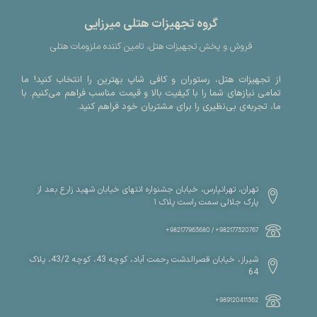
گروه تجهیزات هتلی میرزایی
فروش و پخش تجهیزات هتل، تامین کننده ملزومات هتلی
از تجهیزات هتل، رستوران و کافی شاپ بهترین را انتخاب کنید! ما
تمامی نیازهای شما را با کیفیت بالا و قیمت مناسب فراهم می‌کنیم. با
ما، تجربه‌ی بی‌نظیری را برای مشتریان خود فراهم کنید.
تهران، تهرانپارس، خیابان جشنواره انتهای خیابان شهید زارع بعد از
پارک جلالی سمت راست پلاک ۱
982177320767+ / 982177963680+
شیراز، خیابان قصرالدشت رحمت آباد، کوچه 43، کوچه 43/2، پلاک
64
989120411362+