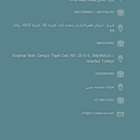
پارک جلالی سمت راست پلاک ۱
982177320767+ / 982177963680+
شیراز، خیابان قصرالدشت رحمت آباد، کوچه 43، کوچه 43/2، پلاک
64
989120411362+
Gürpinar Mah. Cengiz Topel Cad. NO: 25 D:4 , Beylikdüzü /
Istanbul Türkiye
905396911362+
امارات متحده عربی
971586251362+
info@mirzaeegroup.com