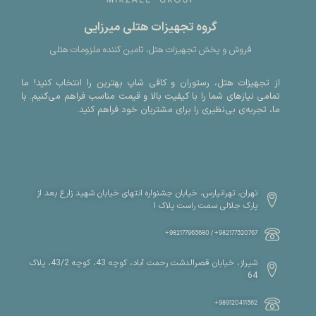
گروه تجهیزات هتلی میرزایی
فروش و پخش تجهیزات هتل، تامین کننده ملزومات هتلی
از تجهیزات هتل، رستوران و کافی شاپ بهترین را انتخاب کنید! ما
تمامی نیازهای شما را با کیفیت بالا و قیمت مناسب فراهم می‌کنیم. با
ما، تجربه‌ی بی‌نظیری را برای مشتریان خود فراهم کنید.
تهران، تهرانپارس، خیابان جشنواره انتهای خیابان شهید زارع بعد از
پارک جلالی سمت راست پلاک ۱
982177320767+ / 982177963680+
شیراز، خیابان قصرالدشت رحمت آباد، کوچه 43، کوچه 43/2، پلاک
64
989120411362+