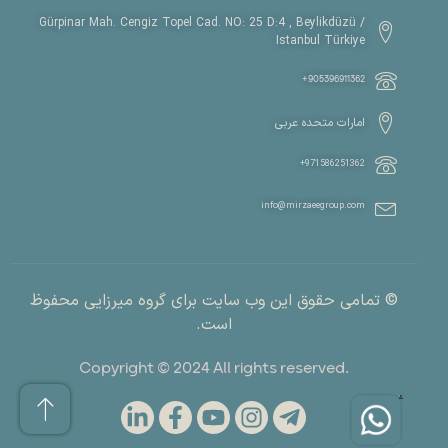
Gürpinar Mah. Cengiz Topel Cad. NO: 25 D:4 , Beylikdüzü /
Istanbul Türkiye
905396911362+
امارات متحده عربی
971586251362+
info@mirzaeegroup.com
© تمامی حقوق این وب سایت برای گروه میرزایی محفوظ
است.
.Copyright © 2024 All rights reserved