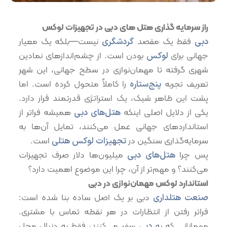
راز سرمایه گذاری هتل های دبی در تجهیزات لوکس
دبی
فقط یک مقصد
گردشگری
نیست—بلکه یک معیار
جهانی برای
لوکس
بودن است. از چشم‌اندازهای نمادین
شهری گرفته تا مهمان‌نوازی در سطح جهانی، این شهر
تعریف تجربه
پنج‌ستاره
را کاملاً متحول کرده است. اما
پشت این ظاهر شیک، یک استراتژی قدرتمند قرار دارد.
یکی از دلایل اصلی اینکه
هتل‌های دبی
همیشه فراتر از
استانداردهای جهانی عمل می‌کنند، تمایل آن‌ها به
سرمایه‌گذاری سنگین در
تجهیزات لوکس هتلی
است.
پس چرا
هتل‌های دبی
میلیون‌ها دلار صرف تجهیزات
می‌کنند؟ و مهم‌تر از آن، چرا این موضوع اهمیت دارد؟
استاندارد لوکس مهمان‌نوازی در دبی
صنعت هتلداری
دبی بر یک اصل ساده بنا شده است:
فراتر رفتن از انتظارات در هر نقطه تماس با مشتری.
مهمانانی که به
دبی
سفر می‌کنند، فقط به دنبال محل