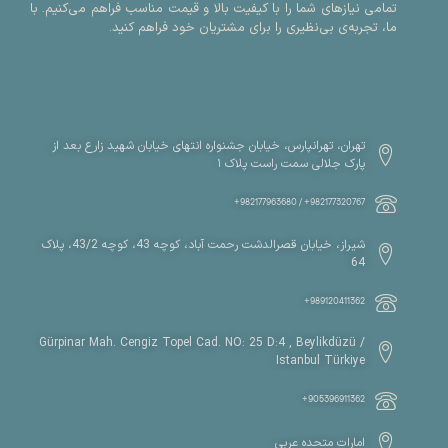
تمامی نیازهای شما را با کیفیت بالا و قیمت مناسب فراهم می‌کنیم. با
ما، تجربه‌ی بی‌نظیری را برای مشتریان خود فراهم کنید.
تهران، تهرانپارس، خیابان جشنواره انتهای خیابان شهید زارع بعد از
پارک جلالی سمت راست پلاک ۱
982177320767+ / 982177963680+
شیراز، خیابان قصرالدشت رحمت آباد، کوچه 43، کوچه 43/2، پلاک
64
989120411362+
Gürpinar Mah. Cengiz Topel Cad. NO: 25 D:4 , Beylikdüzü /
Istanbul Türkiye
905396911362+
امارات متحده عربی