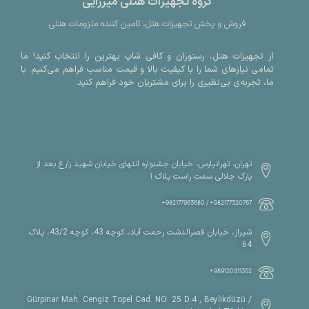
گروه تجهیزات هتلی میرزایی
فروش و پخش تجهیزات هتل، تامین کننده ملزومات هتلی
از تجهیزات هتل، رستوران و کافی شاپ بهترین را انتخاب کنید! ما
تمامی نیازهای شما را با کیفیت بالا و قیمت مناسب فراهم می‌کنیم. با
ما، تجربه‌ی بی‌نظیری را برای مشتریان خود فراهم کنید.
تهران، تهرانپارس، خیابان جشنواره انتهای خیابان شهید زارع بعد از
پارک جلالی سمت راست پلاک ۱
982177320767+ / 982177963680+
شیراز، خیابان قصرالدشت رحمت آباد، کوچه 43، کوچه 43/2، پلاک
64
989120411362+
Gürpinar Mah. Cengiz Topel Cad. NO: 25 D:4 , Beylikdüzü /