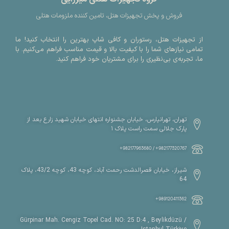
فروش و پخش تجهیزات هتل، تامین کننده ملزومات هتلی
از تجهیزات هتل، رستوران و کافی شاپ بهترین را انتخاب کنید! ما
تمامی نیازهای شما را با کیفیت بالا و قیمت مناسب فراهم می‌کنیم. با
ما، تجربه‌ی بی‌نظیری را برای مشتریان خود فراهم کنید.
تهران، تهرانپارس، خیابان جشنواره انتهای خیابان شهید زارع بعد از
پارک جلالی سمت راست پلاک ۱
982177320767+ / 982177963680+
شیراز، خیابان قصرالدشت رحمت آباد، کوچه 43، کوچه 43/2، پلاک
64
989120411362+
Gürpinar Mah. Cengiz Topel Cad. NO: 25 D:4 , Beylikdüzü /