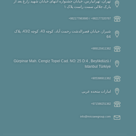
تهران، تهرانپارس، خیابان جشنواره انتهای خیابان شهید زارع بعد از
پارک جلالی سمت راست پلاک ۱
982177320767+ / 982177963680+
شیراز، خیابان قصرالدشت رحمت آباد، کوچه 43، کوچه 43/2، پلاک
64
989120411362+
Gürpinar Mah. Cengiz Topel Cad. NO: 25 D:4 , Beylikdüzü /
Istanbul Türkiye
905396911362+
امارات متحده عربی
971586251362+
info@mirzaeegroup.com