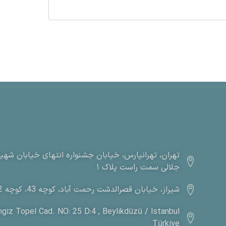
تهران، تهرانپارس، خیابان جشنواره انتهای خیابان شهید 
جلالی سمت راست پلاک ۱
شیراز، خیابان قصرالدشت رحمت آباد، کوچه 43، کوچه 43/2، پلاک 64
giz Topel Cad. NO: 25 D:4 , Beylikdüzü / Istanbul
Türkiye