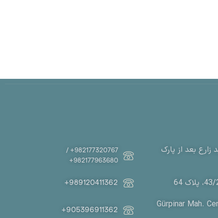
زارع بعد از پارک
982177320767+ /
982177963680+
989120411362+
Gürpinar Mah. Cen
905396911362+