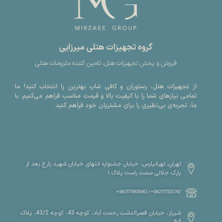
گروه تجهیزات هتلی میرزایی
فروش و پخش تجهیزات هتل، تامین کننده ملزومات هتلی
از تجهیزات هتل، رستوران و کافی شاپ بهترین را انتخاب کنید! ما
تمامی نیازهای شما را با کیفیت بالا و قیمت مناسب فراهم می‌کنیم. با
ما، تجربه‌ی بی‌نظیری را برای مشتریان خود فراهم کنید.
تهران، تهرانپارس، خیابان جشنواره انتهای خیابان شهید زارع بعد از
پارک جلالی سمت راست پلاک ۱
982177320767+ / 982177963680+
شیراز، خیابان قصرالدشت رحمت آباد، کوچه 43، کوچه 43/2، پلاک
64