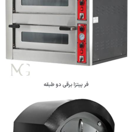
فر پیتزا برقی دو طبقه