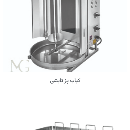
کباب پز تابشی