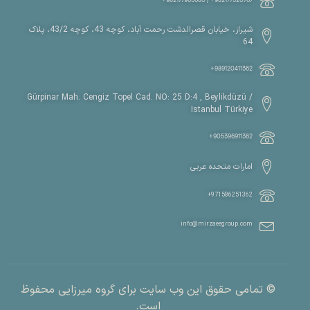
982177320767+ / 982177963680+
شیراز، خیابان قصرالدشت رحمت آباد، کوچه 43، کوچه 43/2، پلاک
64
989120411362+
Gürpinar Mah. Cengiz Topel Cad. NO: 25 D:4 , Beylikdüzü /
Istanbul Türkiye
905396911362+
امارات متحده عربی
971586251362+
info@mirzaeegroup.com
© تمامی حقوق این وب سایت برای گروه میرزایی محفوظ
است.