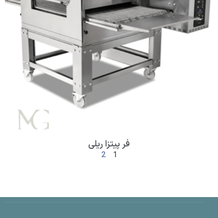
فر پیتزا ریلی
2
1