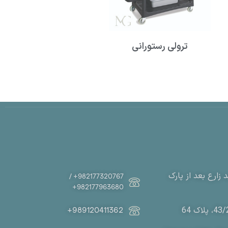
ترولی رستورانی
زارع بعد از پارک
982177320767+ /
982177963680+
989120411362+